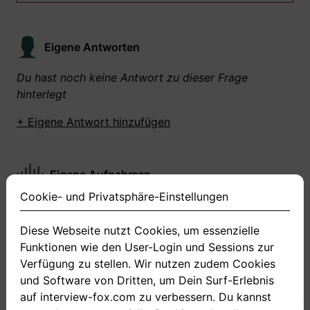
Eigene Antworten
Du hast noch keine Antwort zu dieser Frage
hinterlegt
+ Eigene Antwort hinzufügen
Eigene Aufnahmen
Cookie- und Privatsphäre-Einstellungen
Du hast zu dieser Frage noch keine Antworten
aufgenommen gemacht
Diese Webseite nutzt Cookies, um essenzielle
Funktionen wie den User-Login und Sessions zur
+ Neue Antwort aufnehmen
Verfügung zu stellen. Wir nutzen zudem Cookies
und Software von Dritten, um Dein Surf-Erlebnis
auf interview-fox.com zu verbessern. Du kannst