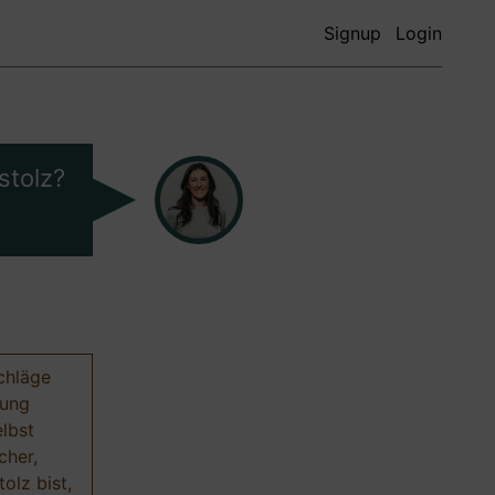
Signup
Login
stolz?
chläge
nung
elbst
cher,
olz bist,