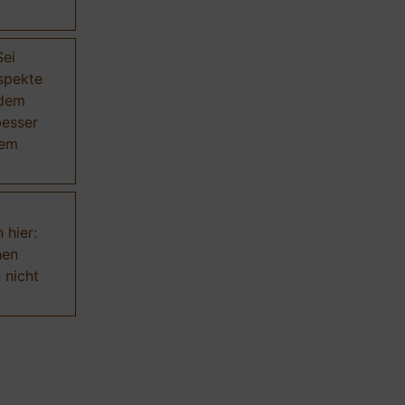
Sei
Aspekte
 dem
besser
dem
 hier:
nen
 nicht