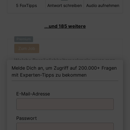
5 FoxTipps
Antwort schreiben
Audio aufnehmen
...und 185 weitere
Premium
Zum Job
Welche Persönlichkeitsmerkmale muss man
als Kürschnerin Ihrer Meinung nach
Melde Dich an, um Zugriff auf 200.000+ Fragen
besitzen, um in dem Job erfolgreich zu
mit Experten-Tipps zu bekommen
sein?
E-Mail-Adresse
1 FoxTipp
Antwort schreiben
Audio aufnehmen
Passwort
Premium