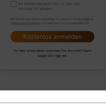
ngsschwachen Mitarbeiter hatten?
Ich möchte relevante Infos zu Jobs und
Interview Fox erhalten.
Mit Klicken des Buttons bestätige ich, dass ich mit den
AGBs
&
Datenschutzrichtlinien
von Interview Fox einverstanden bin.
 FoxTipp
Antwort schreiben
Audio aufne
Kostenlos anmelden
Du hast schon einen Interview Fox-Account? Dann
logge Dich
hier
ein.