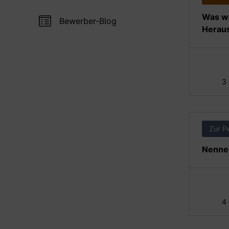
Was wi
Bewerber-Blog
Heraus
3
Zur P
Nennen
4