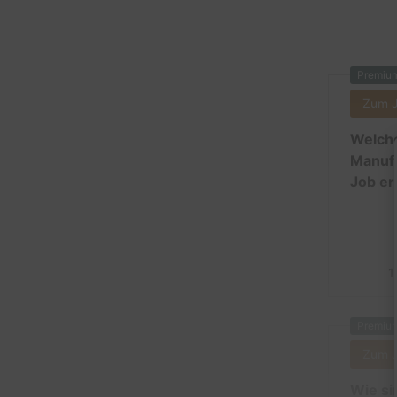
Premiu
Zum 
Welche
Manufa
Job er
1
Premiu
Zum 
Wie si