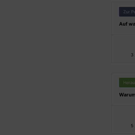
Zur P
Auf wa
3
Herau
Warum 
5