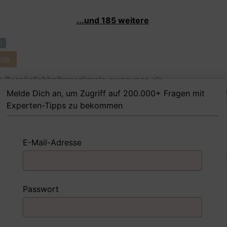
...und 185 weitere
m
Job
 Persönlichkeitsmerkmale muss man als
kturporzellanmalerin Ihrer Meinung nach besitzen, um i
Melde Dich an, um Zugriff auf 200.000+ Fragen mit
folgreich zu sein?
Experten-Tipps zu bekommen
E-Mail-Adresse
 FoxTipp
Antwort schreiben
Audio aufne
m
Passwort
Job
nd Sie mit einer Situation umgegangen, in der Sie einen