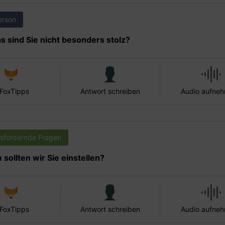
erson
s sind Sie nicht besonders stolz?
 FoxTipps
Antwort schreiben
Audio aufne
sfordernde Fragen
sollten wir Sie einstellen?
 FoxTipps
Antwort schreiben
Audio aufne