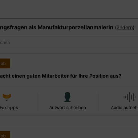
ngsfragen als
Manufakturporzellanmalerin
(
ändern
)
Job
cht einen guten Mitarbeiter für Ihre Position aus?
 FoxTipps
Antwort schreiben
Audio aufne
Job