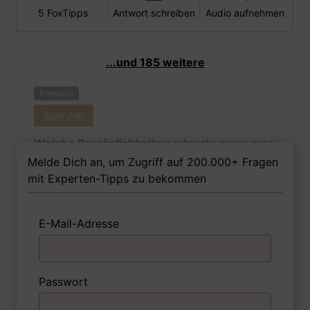
5 FoxTipps
Antwort schreiben
Audio aufnehmen
...und 185 weitere
Premium
Zum Job
Welche Persönlichkeitsmerkmale muss man
als Metallbauerin Ihrer Meinung nach
Melde Dich an, um Zugriff auf 200.000+ Fragen
besitzen, um in dem Job erfolgreich zu
mit Experten-Tipps zu bekommen
sein?
E-Mail-Adresse
1 FoxTipp
Antwort schreiben
Audio aufnehmen
Passwort
Premium