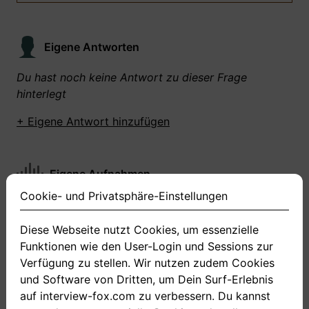
Eigene Antworten
Du hast noch keine Antwort zu dieser Frage
hinterlegt
+ Eigene Antwort hinzufügen
Eigene Aufnahmen
Cookie- und Privatsphäre-Einstellungen
Du hast zu dieser Frage noch keine Antworten
aufgenommen gemacht
Diese Webseite nutzt Cookies, um essenzielle
Funktionen wie den User-Login und Sessions zur
+ Neue Antwort aufnehmen
Verfügung zu stellen. Wir nutzen zudem Cookies
und Software von Dritten, um Dein Surf-Erlebnis
auf interview-fox.com zu verbessern. Du kannst