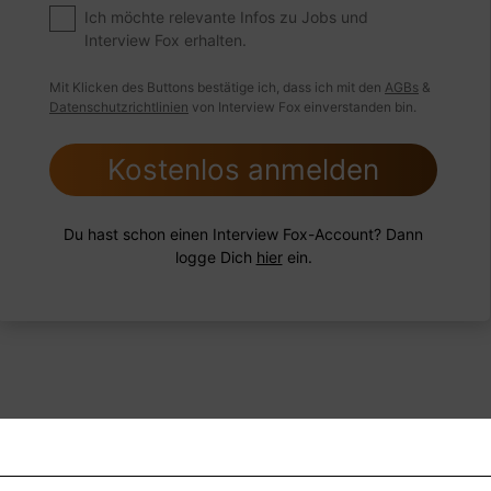
ngsschwachen Mitarbeiter hatten?
Ich möchte relevante Infos zu Jobs und
Interview Fox erhalten.
Mit Klicken des Buttons bestätige ich, dass ich mit den
AGBs
&
Datenschutzrichtlinien
von Interview Fox einverstanden bin.
 FoxTipp
Antwort schreiben
Audio aufne
Kostenlos anmelden
Du hast schon einen Interview Fox-Account? Dann
logge Dich
hier
ein.