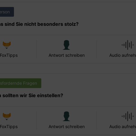
erson
s sind Sie nicht besonders stolz?
 FoxTipps
Antwort schreiben
Audio aufne
sfordernde Fragen
sollten wir Sie einstellen?
 FoxTipps
Antwort schreiben
Audio aufne