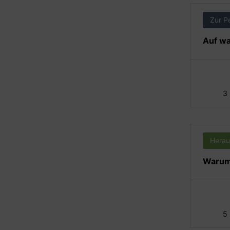
Zur P
Auf wa
3
Herau
Warum 
5