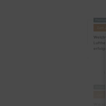
Premiu
Zum 
Welche
Lufthe
erfolg
1
Premiu
Zum 
Wie si