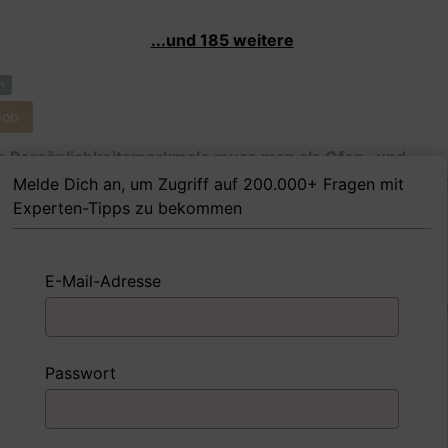
...und 185 weitere
m
Job
 Persönlichkeitsmerkmale muss man als Ofen- und
izungsbauerin Ihrer Meinung nach besitzen, um in dem J
Melde Dich an, um Zugriff auf 200.000+ Fragen mit
reich zu sein?
Experten-Tipps zu bekommen
E-Mail-Adresse
 FoxTipp
Antwort schreiben
Audio aufne
m
Passwort
Job
nd Sie mit einer Situation umgegangen, in der Sie einen