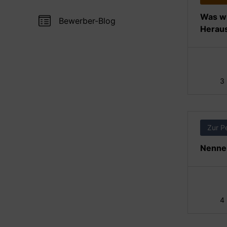
Was wi
Bewerber-Blog
Heraus
3
Zur P
Nennen
4