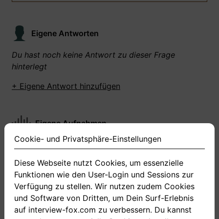
Eigene Antworten
Du hast noch keine Antwort zu dieser Frage
hinterlegt
+ Eigene Antwort hinzufügen
Eigene Aufnahmen
Cookie- und Privatsphäre-Einstellungen
Du hast zu dieser Frage noch keine Antworten
aufgenommen gemacht
Diese Webseite nutzt Cookies, um essenzielle
Funktionen wie den User-Login und Sessions zur
+ Neue Antwort aufnehmen
Verfügung zu stellen. Wir nutzen zudem Cookies
und Software von Dritten, um Dein Surf-Erlebnis
auf interview-fox.com zu verbessern. Du kannst