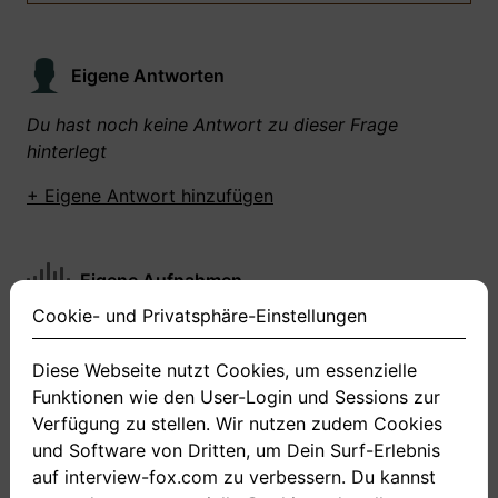
Eigene Antworten
Du hast noch keine Antwort zu dieser Frage
hinterlegt
+ Eigene Antwort hinzufügen
Eigene Aufnahmen
Cookie- und Privatsphäre-Einstellungen
Du hast zu dieser Frage noch keine Antworten
aufgenommen gemacht
Diese Webseite nutzt Cookies, um essenzielle
Funktionen wie den User-Login und Sessions zur
+ Neue Antwort aufnehmen
Verfügung zu stellen. Wir nutzen zudem Cookies
und Software von Dritten, um Dein Surf-Erlebnis
auf interview-fox.com zu verbessern. Du kannst