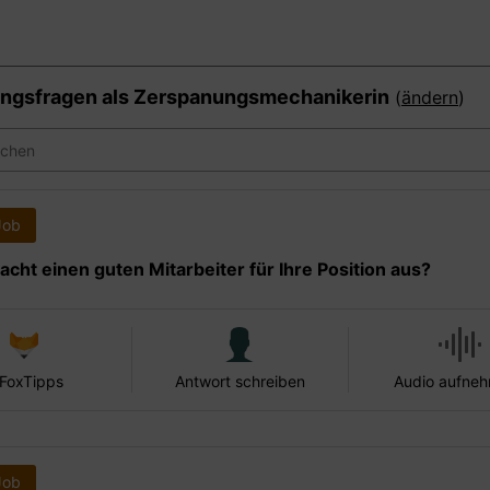
ngsfragen als
Zerspanungsmechanikerin
(
ändern
)
Job
cht einen guten Mitarbeiter für Ihre Position aus?
 FoxTipps
Antwort schreiben
Audio aufne
Job