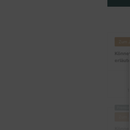
Zum 
Können
erläut
1
Premiu
Zum 
Können