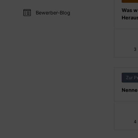
Was wi
Bewerber-Blog
Heraus
3
Zur P
Nennen
4