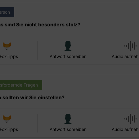
erson
s sind Sie nicht besonders stolz?
 FoxTipps
Antwort schreiben
Audio aufne
sfordernde Fragen
sollten wir Sie einstellen?
 FoxTipps
Antwort schreiben
Audio aufne