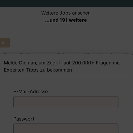
Weitere Jobs ansehen
...und 191 weitere
Job
 Sie die Bedeutung von Toleranz im Maschinenbau nähe
ern?
Melde Dich an, um Zugriff auf 200.000+ Fragen mit
Experten-Tipps zu bekommen
E-Mail-Adresse
 Beispiel
Antwort schreiben
Audio aufne
m
Passwort
Job
 Sie die mechanische Kältetechnik erklären?