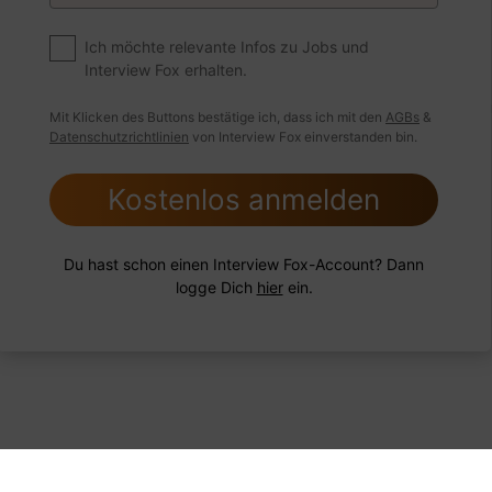
Ich möchte relevante Infos zu Jobs und
Interview Fox erhalten.
 Beispiel
Antwort schreiben
Audio aufne
Mit Klicken des Buttons bestätige ich, dass ich mit den
AGBs
&
Datenschutzrichtlinien
von Interview Fox einverstanden bin.
Kostenlos anmelden
Du hast schon einen Interview Fox-Account? Dann
logge Dich
hier
ein.