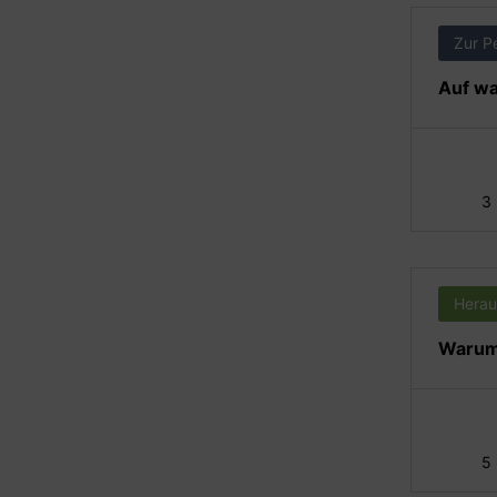
Zur P
Auf wa
3
Herau
Warum 
5