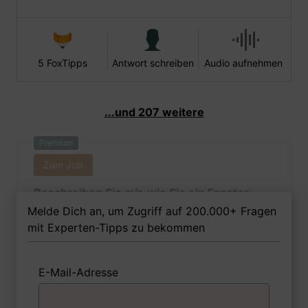
5 FoxTipps
Antwort schreiben
Audio aufnehmen
...und 207 weitere
Premium
Zum Job
Beschreiben Sie mir, wie Sie ein Fenster
einbauen würden.
Melde Dich an, um Zugriff auf 200.000+ Fragen
mit Experten-Tipps zu bekommen
E-Mail-Adresse
1 Beispiel
Antwort schreiben
Audio aufnehmen