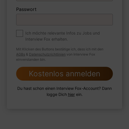
Passwort
Zum Job
Für welche Arbeiten würden Sie eine
Schweißmaschine verwenden?
Ich möchte relevante Infos zu Jobs und
Interview Fox erhalten.
Mit Klicken des Buttons bestätige ich, dass ich mit den
AGBs
&
Datenschutzrichtlinien
von Interview Fox
einverstanden bin.
1 Beispiel
Antwort schreiben
Audio aufnehmen
Kostenlos anmelden
Du hast schon einen Interview Fox-Account? Dann
logge Dich
hier
ein.