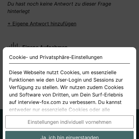
Du hast noch keine Antwort zu dieser Frage
hinterlegt
+ Eigene Antwort hinzufügen
Eigene Aufnahmen
Cookie- und Privatsphäre-Einstellungen
Du hast zu dieser Frage noch keine Antworten
aufgenommen gemacht
Diese Webseite nutzt Cookies, um essenzielle
Funktionen wie den User-Login und Sessions zur
+ Neue Antwort aufnehmen
Verfügung zu stellen. Wir nutzen zudem Cookies
und Software von Dritten, um Dein Surf-Erlebnis
auf interview-fox.com zu verbessern. Du kannst
entweder nur essenzielle Cookies oder alle
Cookies akzeptieren. Du kannst Deine
Deutsch
Englisch
Einstellungen individuell vornehmen
Einstellungen jederzeit in unseren Cookie- und
Über uns
Datenschutz
AGB
Privatsphäre-Einstellungen ändern. Dieser Link ist
Ja, ich bin einverstanden
Impressum
Bewerbungsfragen
Preise
Bewerber-Blog