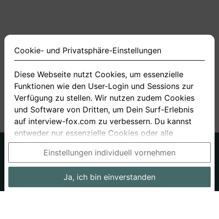
Cookie- und Privatsphäre-Einstellungen
Diese Webseite nutzt Cookies, um essenzielle
Funktionen wie den User-Login und Sessions zur
<
1
2
3
4
11
>
Verfügung zu stellen. Wir nutzen zudem Cookies
und Software von Dritten, um Dein Surf-Erlebnis
auf interview-fox.com zu verbessern. Du kannst
entweder nur essenzielle Cookies oder alle
Cookies akzeptieren. Du kannst Deine
Deutsch
Englisch
Einstellungen individuell vornehmen
Einstellungen jederzeit in unseren Cookie- und
Über uns
Datenschutz
AGB
Privatsphäre-Einstellungen ändern. Dieser Link ist
Ja, ich bin einverstanden
Impressum
Bewerbungsfragen
Preise
Bewerber-Blog
im Footer unserer Seit zu finden. Wenn Du mehr
Informationen benötigst, besuche bitte unsere
Arbeitgeber
Stellenangebote
Stories
Datenschutzerklärung
.
Cookie- und Privatsphäre-Einstellungen