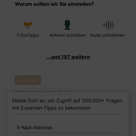
Warum sollten wir Sie einstellen?
5 FoxTipps
Antwort schreiben
Audio aufnehmen
...und 197 weitere
Zum Job
Bitte beschreiben Sie Ihre
Praktikumserfahrung während des
Melde Dich an, um Zugriff auf 200.000+ Fragen
Jurastudiums?
mit Experten-Tipps zu bekommen
E-Mail-Adresse