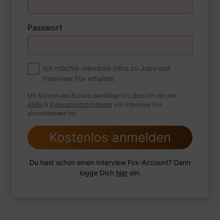
1 Beispiel
Antwort schreiben
Audio aufnehmen
Passwort
Premium
Zum Job
Erzählen Sie mir von einer Situation, in der
Ich möchte relevante Infos zu Jobs und
Interview Fox erhalten.
Sie alles getan haben, um ein rechtliches
Problem zu lösen, und dabei erfolglos
Mit Klicken des Buttons bestätige ich, dass ich mit den
waren.
AGBs
&
Datenschutzrichtlinien
von Interview Fox
einverstanden bin.
Kostenlos anmelden
1 Beispiel
Antwort schreiben
Audio aufnehmen
Du hast schon einen Interview Fox-Account? Dann
logge Dich
hier
ein.