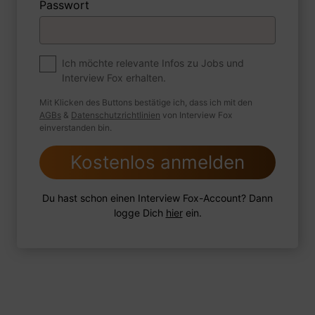
Passwort
1 FoxTipp
Antwort schreiben
Audio aufnehmen
Premium
Ich möchte relevante Infos zu Jobs und
Zum Job
Interview Fox erhalten.
Wie sind Sie mit einer Situation
Mit Klicken des Buttons bestätige ich, dass ich mit den
umgegangen, in der Sie einen
AGBs
&
Datenschutzrichtlinien
von Interview Fox
einverstanden bin.
leistungsschwachen Mitarbeiter hatten?
Kostenlos anmelden
Du hast schon einen Interview Fox-Account? Dann
1 FoxTipp
Antwort schreiben
Audio aufnehmen
logge Dich
hier
ein.