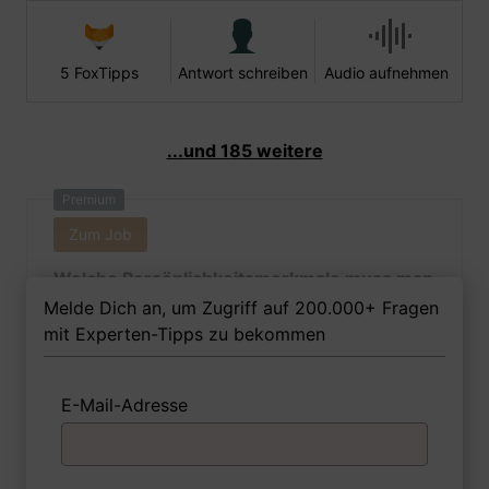
5 FoxTipps
Antwort schreiben
Audio aufnehmen
...und 185 weitere
Premium
Zum Job
Welche Persönlichkeitsmerkmale muss man
als Rechtsanwalts- und
Melde Dich an, um Zugriff auf 200.000+ Fragen
Notarfachangestellte Ihrer Meinung nach
mit Experten-Tipps zu bekommen
besitzen, um in dem Job erfolgreich zu
sein?
E-Mail-Adresse