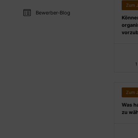
Zum 
Bewerber-Blog
Können
organi
vorzub
1
Zum 
Was ha
zu wä