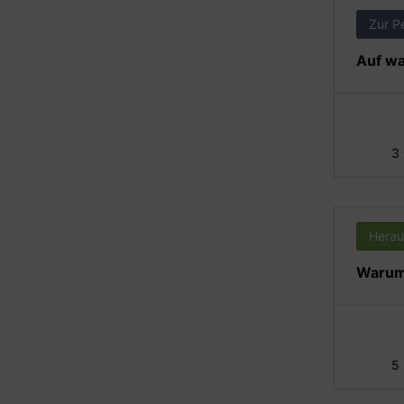
Zur P
Auf wa
3
Herau
Warum 
5