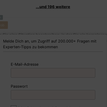
...und 196 weitere
m
Job
 Sie eine Situation beschreiben, in der Sie ein komplexes
problem analysieren und einen entsprechenden Schriftsa
Melde Dich an, um Zugriff auf 200.000+ Fragen mit
walt vorbereiten mussten?
Experten-Tipps zu bekommen
E-Mail-Adresse
 Beispiel
Antwort schreiben
Audio aufne
Passwort
Job
lchen Kanzleien oder Fachgebieten möchten Sie am liebs