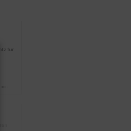
tz für
hmen
ten