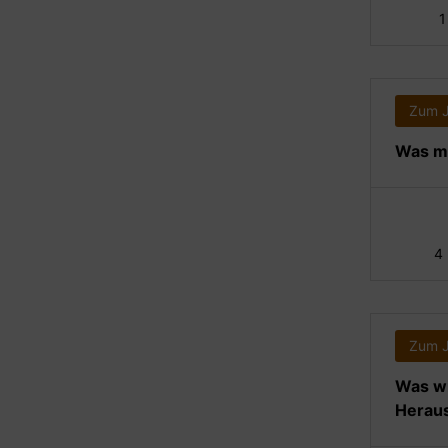
1
Zum 
Was ma
4
Zum 
Was wi
Heraus