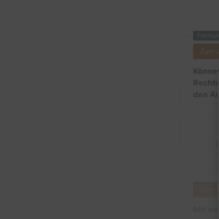
Premiu
Zum 
Können
Rechts
den An
1
Zum 
Mit we