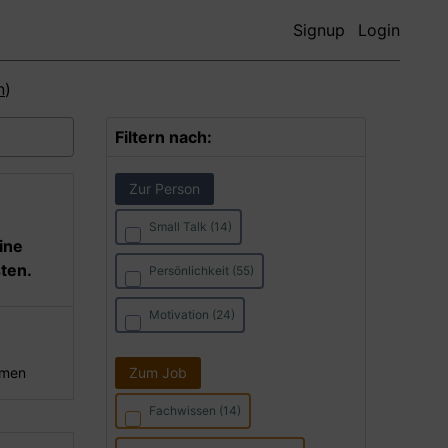
Signup
Login
n
)
Filtern nach:
Zur Person
Small Talk (14)
eine
ten.
Persönlichkeit (55)
Motivation (24)
hmen
Zum Job
Fachwissen (14)