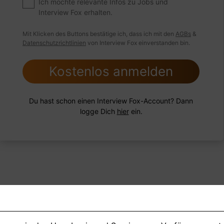
menarbeiten?
Ich möchte relevante Infos zu Jobs und
Interview Fox erhalten.
Mit Klicken des Buttons bestätige ich, dass ich mit den
AGBs
&
Datenschutzrichtlinien
von Interview Fox einverstanden bin.
 Beispiel
Antwort schreiben
Audio aufne
Kostenlos anmelden
Du hast schon einen Interview Fox-Account? Dann
logge Dich
hier
ein.