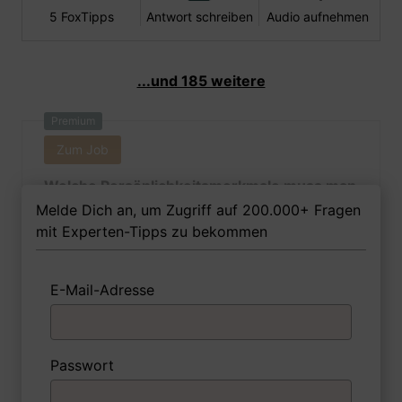
5 FoxTipps
Antwort schreiben
Audio aufnehmen
...und 185 weitere
Premium
Zum Job
Welche Persönlichkeitsmerkmale muss man
als Staatsanwältin Ihrer Meinung nach
Melde Dich an, um Zugriff auf 200.000+ Fragen
besitzen, um in dem Job erfolgreich zu
mit Experten-Tipps zu bekommen
sein?
E-Mail-Adresse
1 FoxTipp
Antwort schreiben
Audio aufnehmen
Passwort
Premium