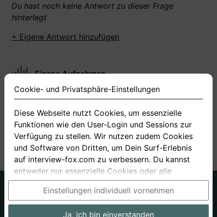
Du hast noch keine Antwort zu dieser Frage
hinterlegt
+ Eigene Antwort hinzufügen
Eigene Aufnahmen
Cookie- und Privatsphäre-Einstellungen
Du hast zu dieser Frage noch keine Antworten
aufgenommen gemacht
Diese Webseite nutzt Cookies, um essenzielle
Funktionen wie den User-Login und Sessions zur
+ Neue Antwort aufnehmen
Verfügung zu stellen. Wir nutzen zudem Cookies
und Software von Dritten, um Dein Surf-Erlebnis
auf interview-fox.com zu verbessern. Du kannst
entweder nur essenzielle Cookies oder alle
Cookies akzeptieren. Du kannst Deine
Deutsch
Englisch
Einstellungen individuell vornehmen
Einstellungen jederzeit in unseren Cookie- und
Über uns
Datenschutz
AGB
Privatsphäre-Einstellungen ändern. Dieser Link ist
Ja, ich bin einverstanden
Impressum
Bewerbungsfragen
Preise
Bewerber-Blog