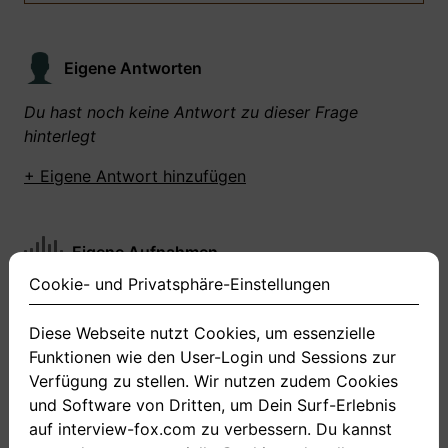
Eigene Antworten
Du hast noch keine Antwort zu dieser Frage
hinterlegt
+ Eigene Antwort hinzufügen
Eigene Aufnahmen
Cookie- und Privatsphäre-Einstellungen
Du hast zu dieser Frage noch keine Antworten
aufgenommen gemacht
Diese Webseite nutzt Cookies, um essenzielle
Funktionen wie den User-Login und Sessions zur
+ Neue Antwort aufnehmen
Verfügung zu stellen. Wir nutzen zudem Cookies
und Software von Dritten, um Dein Surf-Erlebnis
auf interview-fox.com zu verbessern. Du kannst