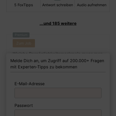
5 FoxTipps
Antwort schreiben
Audio aufnehmen
...und 185 weitere
Premium
Zum Job
Welche Persönlichkeitsmerkmale muss man
als Konservatorin Ihrer Meinung nach
Melde Dich an, um Zugriff auf 200.000+ Fragen
besitzen, um in dem Job erfolgreich zu
mit Experten-Tipps zu bekommen
sein?
E-Mail-Adresse
1 FoxTipp
Antwort schreiben
Audio aufnehmen
Passwort
Premium