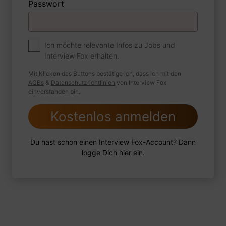
Passwort
Premium
Zum Job
Ich möchte relevante Infos zu Jobs und
Interview Fox erhalten.
Wie sind Sie mit einer Situation
umgegangen, in der Sie einen
Mit Klicken des Buttons bestätige ich, dass ich mit den
leistungsschwachen Mitarbeiter hatten?
AGBs
&
Datenschutzrichtlinien
von Interview Fox
einverstanden bin.
Kostenlos anmelden
1 FoxTipp
Antwort schreiben
Audio aufnehmen
Du hast schon einen Interview Fox-Account? Dann
logge Dich
hier
ein.