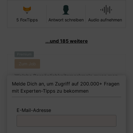
5 FoxTipps
Antwort schreiben
Audio aufnehmen
...und 185 weitere
Premium
Zum Job
Welche Persönlichkeitsmerkmale muss man
als Literaturwissenschaftlerin Ihrer Meinung
Melde Dich an, um Zugriff auf 200.000+ Fragen
nach besitzen, um in dem Job erfolgreich zu
mit Experten-Tipps zu bekommen
sein?
E-Mail-Adresse
1 FoxTipp
Antwort schreiben
Audio aufnehmen