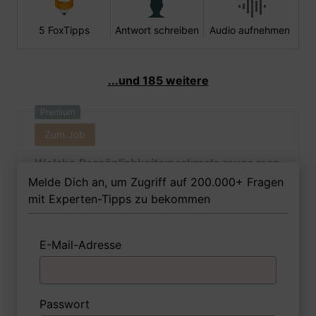
5 FoxTipps
Antwort schreiben
Audio aufnehmen
...und 185 weitere
Premium
Zum Job
Welche Persönlichkeitsmerkmale muss man
als Maskenbildnerin Ihrer Meinung nach
Melde Dich an, um Zugriff auf 200.000+ Fragen
besitzen, um in dem Job erfolgreich zu
mit Experten-Tipps zu bekommen
sein?
E-Mail-Adresse
1 FoxTipp
Antwort schreiben
Audio aufnehmen
Passwort