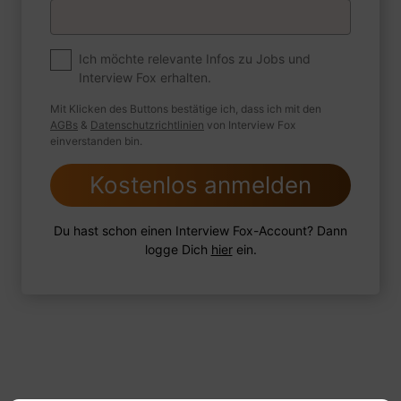
Premium
Zum Job
Ich möchte relevante Infos zu Jobs und
Interview Fox erhalten.
Wie sind Sie mit einer Situation
umgegangen, in der Sie einen
Mit Klicken des Buttons bestätige ich, dass ich mit den
leistungsschwachen Mitarbeiter hatten?
AGBs
&
Datenschutzrichtlinien
von Interview Fox
einverstanden bin.
Kostenlos anmelden
1 FoxTipp
Antwort schreiben
Audio aufnehmen
Du hast schon einen Interview Fox-Account? Dann
logge Dich
hier
ein.