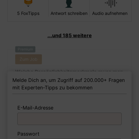
5 FoxTipps
Antwort schreiben
Audio aufnehmen
...und 185 weitere
Premium
Zum Job
Welche Persönlichkeitsmerkmale muss man
als Musical-Darstellerin Ihrer Meinung nach
Melde Dich an, um Zugriff auf 200.000+ Fragen
besitzen, um in dem Job erfolgreich zu
mit Experten-Tipps zu bekommen
sein?
E-Mail-Adresse
1 FoxTipp
Antwort schreiben
Audio aufnehmen
Passwort