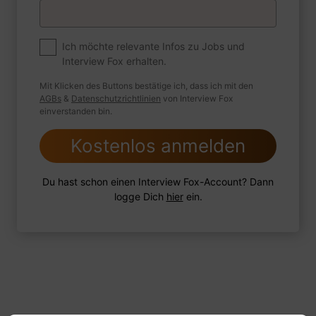
Premium
Zum Job
Ich möchte relevante Infos zu Jobs und
Interview Fox erhalten.
Wie sind Sie mit einer Situation
umgegangen, in der Sie einen
Mit Klicken des Buttons bestätige ich, dass ich mit den
leistungsschwachen Mitarbeiter hatten?
AGBs
&
Datenschutzrichtlinien
von Interview Fox
einverstanden bin.
Kostenlos anmelden
1 FoxTipp
Antwort schreiben
Audio aufnehmen
Du hast schon einen Interview Fox-Account? Dann
logge Dich
hier
ein.