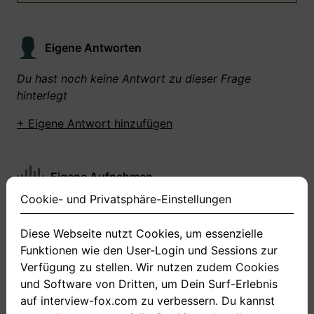
Eigene Antworten
Du hast noch keine Antwort zu dieser Frage
hinterlegt
+ Eigene Antwort hinzufügen
Eigene Aufnahmen
Cookie- und Privatsphäre-Einstellungen
Du hast zu dieser Frage noch keine Antworten
aufgenommen gemacht
Diese Webseite nutzt Cookies, um essenzielle
Funktionen wie den User-Login und Sessions zur
+ Neue Antwort aufnehmen
Verfügung zu stellen. Wir nutzen zudem Cookies
und Software von Dritten, um Dein Surf-Erlebnis
auf interview-fox.com zu verbessern. Du kannst