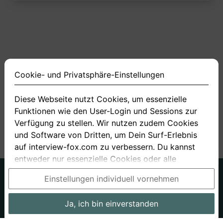
Cookie- und Privatsphäre-Einstellungen
Diese Webseite nutzt Cookies, um essenzielle
Funktionen wie den User-Login und Sessions zur
<
1
2
3
4
11
>
Verfügung zu stellen. Wir nutzen zudem Cookies
und Software von Dritten, um Dein Surf-Erlebnis
auf interview-fox.com zu verbessern. Du kannst
entweder nur essenzielle Cookies oder alle
Cookies akzeptieren. Du kannst Deine
Deutsch
Englisch
Einstellungen individuell vornehmen
Einstellungen jederzeit in unseren Cookie- und
Über uns
Datenschutz
AGB
Privatsphäre-Einstellungen ändern. Dieser Link ist
Ja, ich bin einverstanden
Impressum
Bewerbungsfragen
Preise
Bewerber-Blog
im Footer unserer Seit zu finden. Wenn Du mehr
Informationen benötigst, besuche bitte unsere
Arbeitgeber
Stellenangebote
Stories