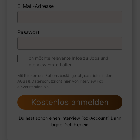
E-Mail-Adresse
1 Beispiel
Antwort schreiben
Audio aufnehmen
Passwort
Zum Job
Was geschieht im Rahmen einer
Ich möchte relevante Infos zu Jobs und
Interview Fox erhalten.
Risikoaggregation?
Mit Klicken des Buttons bestätige ich, dass ich mit den
AGBs
&
Datenschutzrichtlinien
von Interview Fox
einverstanden bin.
1 Beispiel
Antwort schreiben
Audio aufnehmen
Kostenlos anmelden
Du hast schon einen Interview Fox-Account? Dann
logge Dich
hier
ein.