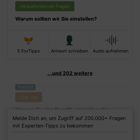
Herausfordernde Fragen
Warum sollten wir Sie einstellen?
5 FoxTipps
Antwort schreiben
Audio aufnehmen
...und 202 weitere
Premium
Zum Job
Können Sie den Begriff „operationelles
Risiko“ erläutern und hierfür einige Beispiele
Melde Dich an, um Zugriff auf 200.000+ Fragen
nennen?
mit Experten-Tipps zu bekommen