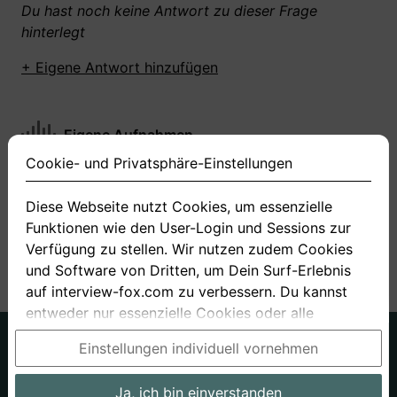
Du hast noch keine Antwort zu dieser Frage
hinterlegt
+ Eigene Antwort hinzufügen
Eigene Aufnahmen
Cookie- und Privatsphäre-Einstellungen
Du hast zu dieser Frage noch keine Antworten
aufgenommen gemacht
Diese Webseite nutzt Cookies, um essenzielle
Funktionen wie den User-Login und Sessions zur
+ Neue Antwort aufnehmen
Verfügung zu stellen. Wir nutzen zudem Cookies
und Software von Dritten, um Dein Surf-Erlebnis
auf interview-fox.com zu verbessern. Du kannst
entweder nur essenzielle Cookies oder alle
Cookies akzeptieren. Du kannst Deine
Deutsch
Englisch
Einstellungen individuell vornehmen
Einstellungen jederzeit in unseren Cookie- und
Über uns
Datenschutz
AGB
Privatsphäre-Einstellungen ändern. Dieser Link ist
Ja, ich bin einverstanden
Impressum
Bewerbungsfragen
Preise
Bewerber-Blog