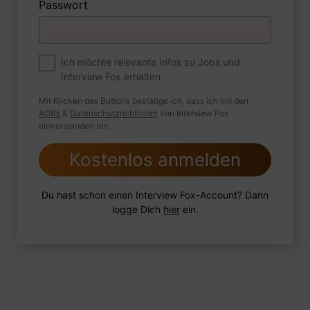
Passwort
Premium
Zum Job
Ich möchte relevante Infos zu Jobs und
Interview Fox erhalten.
Wie sind Sie mit einer Situation
umgegangen, in der Sie einen
Mit Klicken des Buttons bestätige ich, dass ich mit den
leistungsschwachen Mitarbeiter hatten?
AGBs
&
Datenschutzrichtlinien
von Interview Fox
einverstanden bin.
Kostenlos anmelden
1 FoxTipp
Antwort schreiben
Audio aufnehmen
Du hast schon einen Interview Fox-Account? Dann
logge Dich
hier
ein.