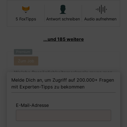
5 FoxTipps
Antwort schreiben
Audio aufnehmen
...und 185 weitere
Premium
Zum Job
Welche Persönlichkeitsmerkmale muss man
als Gestalterin für visuelles Marketing Ihrer
Melde Dich an, um Zugriff auf 200.000+ Fragen
Meinung nach besitzen, um in dem Job
mit Experten-Tipps zu bekommen
erfolgreich zu sein?
E-Mail-Adresse
1 FoxTipp
Antwort schreiben
Audio aufnehmen