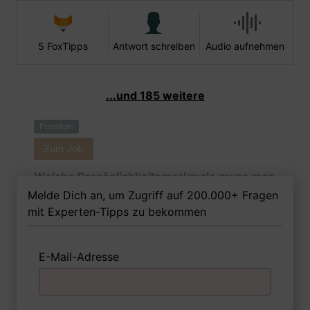
5 FoxTipps
Antwort schreiben
Audio aufnehmen
...und 185 weitere
Premium
Zum Job
Welche Persönlichkeitsmerkmale muss man
als Kauffrau für Marketingkommunikation
Melde Dich an, um Zugriff auf 200.000+ Fragen
Ihrer Meinung nach besitzen, um in dem Job
mit Experten-Tipps zu bekommen
erfolgreich zu sein?
E-Mail-Adresse
1 FoxTipp
Antwort schreiben
Audio aufnehmen