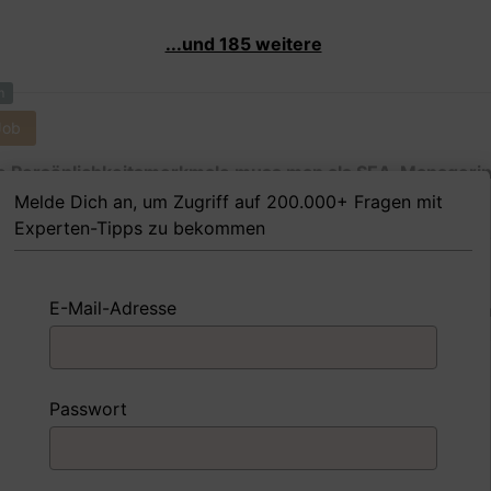
...und 185 weitere
m
Job
 Persönlichkeitsmerkmale muss man als SEA-Managerin 
g nach besitzen, um in dem Job erfolgreich zu sein?
Melde Dich an, um Zugriff auf 200.000+ Fragen mit
Experten-Tipps zu bekommen
E-Mail-Adresse
 FoxTipp
Antwort schreiben
Audio aufne
m
Passwort
Job
nd Sie mit einer Situation umgegangen, in der Sie einen
ngsschwachen Mitarbeiter hatten?