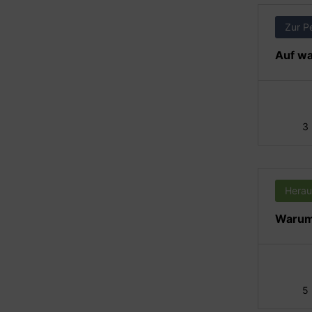
Zur P
Auf wa
3
Herau
Warum 
5