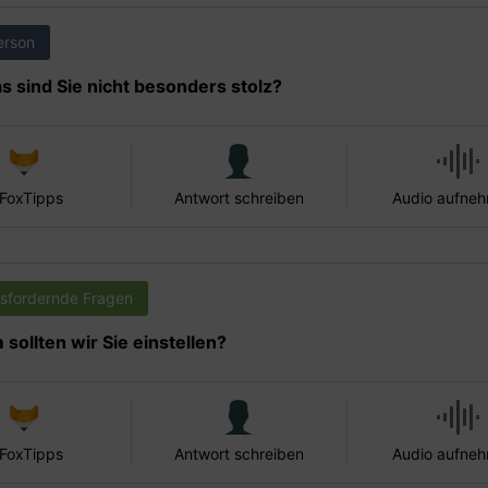
erson
s sind Sie nicht besonders stolz?
 FoxTipps
Antwort schreiben
Audio aufne
sfordernde Fragen
sollten wir Sie einstellen?
 FoxTipps
Antwort schreiben
Audio aufne