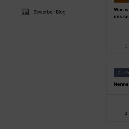
Was wi
Bewerber-Blog
uns se
3
Zur P
Nennen
4