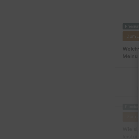
Premiu
Zum 
Welche
Meinun
1
Premiu
Zum 
Wie si
leistu