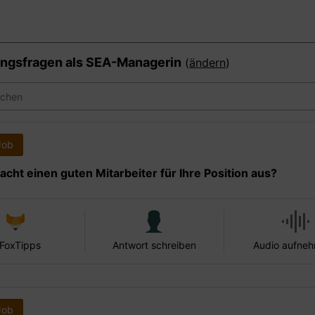
ngsfragen als
SEA-Managerin
(
ändern
)
Job
cht einen guten Mitarbeiter für Ihre Position aus?
 FoxTipps
Antwort schreiben
Audio aufne
Job