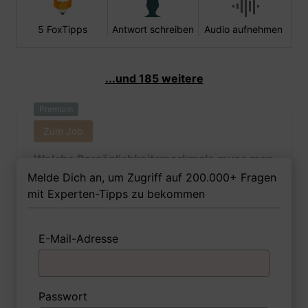
5 FoxTipps
Antwort schreiben
Audio aufnehmen
...und 185 weitere
Premium
Zum Job
Welche Persönlichkeitsmerkmale muss man
als Fotodesignerin Ihrer Meinung nach
Melde Dich an, um Zugriff auf 200.000+ Fragen
besitzen, um in dem Job erfolgreich zu
mit Experten-Tipps zu bekommen
sein?
E-Mail-Adresse
1 FoxTipp
Antwort schreiben
Audio aufnehmen
Passwort