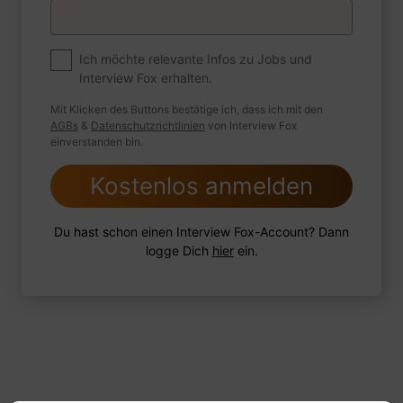
Premium
Zum Job
Ich möchte relevante Infos zu Jobs und
Interview Fox erhalten.
Wie sind Sie mit einer Situation
umgegangen, in der Sie einen
Mit Klicken des Buttons bestätige ich, dass ich mit den
leistungsschwachen Mitarbeiter hatten?
AGBs
&
Datenschutzrichtlinien
von Interview Fox
einverstanden bin.
Kostenlos anmelden
1 FoxTipp
Antwort schreiben
Audio aufnehmen
Du hast schon einen Interview Fox-Account? Dann
logge Dich
hier
ein.