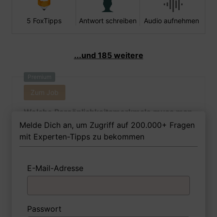
5 FoxTipps
Antwort schreiben
Audio aufnehmen
...und 185 weitere
Premium
Zum Job
Welche Persönlichkeitsmerkmale muss man
als Grafikdesignerin Ihrer Meinung nach
Melde Dich an, um Zugriff auf 200.000+ Fragen
besitzen, um in dem Job erfolgreich zu
mit Experten-Tipps zu bekommen
sein?
E-Mail-Adresse
1 FoxTipp
Antwort schreiben
Audio aufnehmen
Passwort