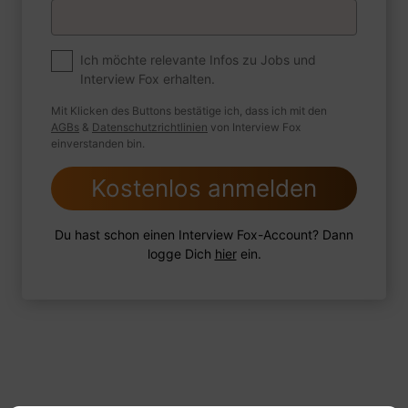
Premium
Zum Job
Ich möchte relevante Infos zu Jobs und
Interview Fox erhalten.
Wie sind Sie mit einer Situation
umgegangen, in der Sie einen
Mit Klicken des Buttons bestätige ich, dass ich mit den
leistungsschwachen Mitarbeiter hatten?
AGBs
&
Datenschutzrichtlinien
von Interview Fox
einverstanden bin.
Kostenlos anmelden
1 FoxTipp
Antwort schreiben
Audio aufnehmen
Du hast schon einen Interview Fox-Account? Dann
logge Dich
hier
ein.