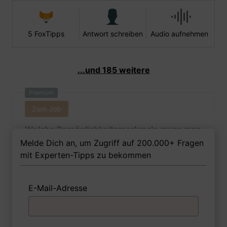
5 FoxTipps
Antwort schreiben
Audio aufnehmen
...und 185 weitere
Premium
Zum Job
Welche Persönlichkeitsmerkmale muss man
als Informationswissenschaftlerin Ihrer
Melde Dich an, um Zugriff auf 200.000+ Fragen
Meinung nach besitzen, um in dem Job
mit Experten-Tipps zu bekommen
erfolgreich zu sein?
E-Mail-Adresse
1 FoxTipp
Antwort schreiben
Audio aufnehmen