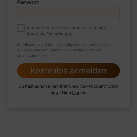
Passwort
Premium
Zum Job
Ich möchte relevante Infos zu Jobs und
Interview Fox erhalten.
Wie sind Sie mit einer Situation
umgegangen, in der Sie einen
Mit Klicken des Buttons bestätige ich, dass ich mit den
leistungsschwachen Mitarbeiter hatten?
AGBs
&
Datenschutzrichtlinien
von Interview Fox
einverstanden bin.
Kostenlos anmelden
1 FoxTipp
Antwort schreiben
Audio aufnehmen
Du hast schon einen Interview Fox-Account? Dann
logge Dich
hier
ein.