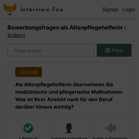
Signup
Login
Bewerbungsfragen als
Altenpflegehelferin
(
ändern
)
Filter
Zum Job
Als Altenpflegehelferin übernehmen Sie
medizinische und pflegerische Maßnahmen.
Was ist Ihrer Ansicht nach für den Beruf
darüber hinaus wichtig?
1 Beispiel
Antwort schreiben
Audio aufnehmen