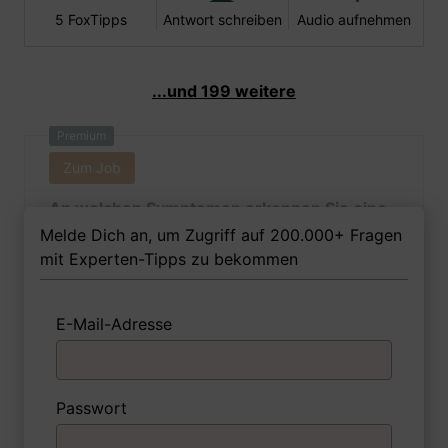
5 FoxTipps
Antwort schreiben
Audio aufnehmen
...und 199 weitere
Premium
Zum Job
An welchen Symptomen erkennen Sie eine
lokale Entzündung?
Melde Dich an, um Zugriff auf 200.000+ Fragen
mit Experten-Tipps zu bekommen
E-Mail-Adresse
1 Beispiel
Antwort schreiben
Audio aufnehmen
Premium
Passwort
Zum Job