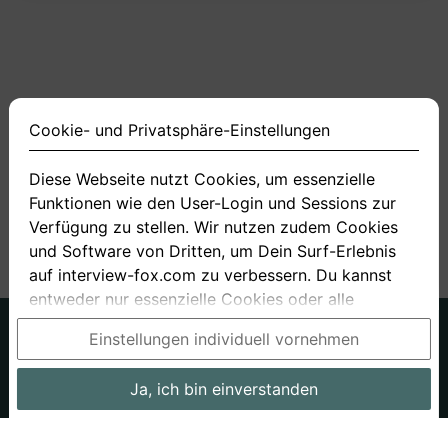
Cookie- und Privatsphäre-Einstellungen
Diese Webseite nutzt Cookies, um essenzielle
Funktionen wie den User-Login und Sessions zur
<
1
2
3
4
11
>
Verfügung zu stellen. Wir nutzen zudem Cookies
und Software von Dritten, um Dein Surf-Erlebnis
auf interview-fox.com zu verbessern. Du kannst
entweder nur essenzielle Cookies oder alle
Cookies akzeptieren. Du kannst Deine
Deutsch
Englisch
Einstellungen individuell vornehmen
Einstellungen jederzeit in unseren Cookie- und
Über uns
Datenschutz
AGB
Privatsphäre-Einstellungen ändern. Dieser Link ist
Ja, ich bin einverstanden
Impressum
Bewerbungsfragen
Preise
Bewerber-Blog
im Footer unserer Seit zu finden. Wenn Du mehr
Informationen benötigst, besuche bitte unsere
Arbeitgeber
Stellenangebote
Stories
Datenschutzerklärung
.