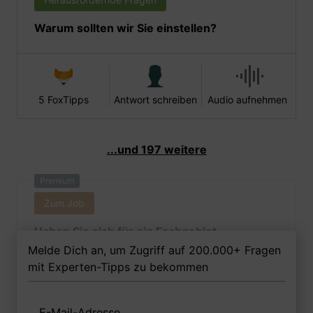
Warum sollten wir Sie einstellen?
5 FoxTipps
Antwort schreiben
Audio aufnehmen
...und 197 weitere
Premium
Zum Job
Haben Sie sich für ein Fachgebiet
entschieden und was gefällt Ihnen daran?
Melde Dich an, um Zugriff auf 200.000+ Fragen
mit Experten-Tipps zu bekommen
E-Mail-Adresse