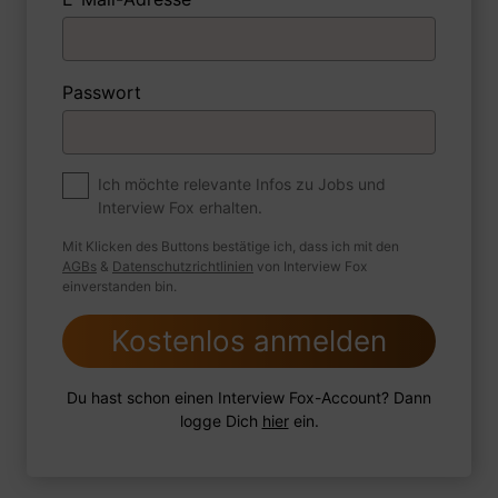
1 Beispiel
Antwort schreiben
Audio aufnehmen
Premium
Passwort
Zum Job
Können Sie mir einige der Highlights Ihrer
bisherigen Erfahrungen in der
Ich möchte relevante Infos zu Jobs und
Interview Fox erhalten.
Krankenpflege nennen?
Mit Klicken des Buttons bestätige ich, dass ich mit den
AGBs
&
Datenschutzrichtlinien
von Interview Fox
einverstanden bin.
1 Beispiel
Antwort schreiben
Audio aufnehmen
Kostenlos anmelden
Du hast schon einen Interview Fox-Account? Dann
logge Dich
hier
ein.