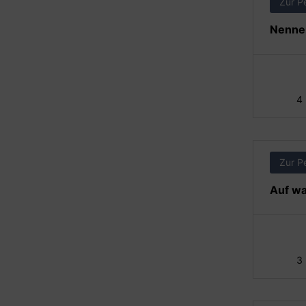
Zur P
Nennen
4
Zur P
Auf wa
3