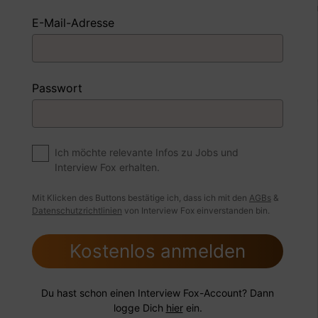
 Beispiel
Antwort schreiben
Audio aufne
E-Mail-Adresse
m
Job
Passwort
Sie sich für ein Fachgebiet entschieden und was gefällt 
?
Ich möchte relevante Infos zu Jobs und
Interview Fox erhalten.
 Beispiel
Antwort schreiben
Audio aufne
Mit Klicken des Buttons bestätige ich, dass ich mit den
AGBs
&
Datenschutzrichtlinien
von Interview Fox einverstanden bin.
Kostenlos anmelden
Du hast schon einen Interview Fox-Account? Dann
logge Dich
hier
ein.