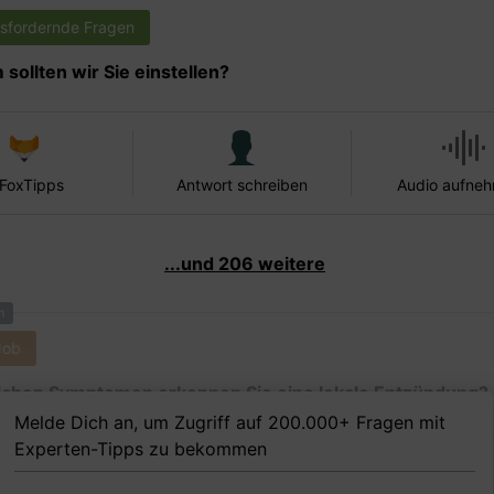
sfordernde Fragen
sollten wir Sie einstellen?
 FoxTipps
Antwort schreiben
Audio aufne
...und 206 weitere
m
Job
chen Symptomen erkennen Sie eine lokale Entzündung?
Melde Dich an, um Zugriff auf 200.000+ Fragen mit
Experten-Tipps zu bekommen