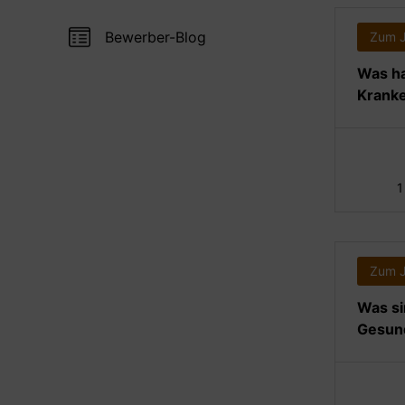
Bewerber-Blog
Zum 
Was ha
Kranke
1
Zum 
Was si
Gesund