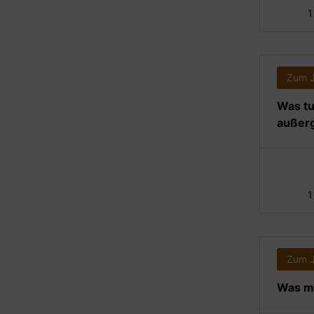
1
Zum 
Was tu
außerg
1
Zum 
Was ma