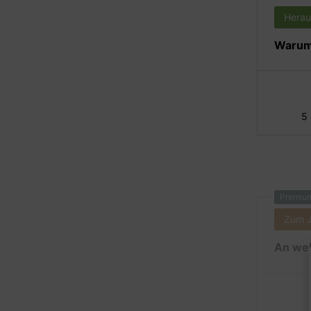
Herau
Warum 
5
Premiu
Zum 
An wel