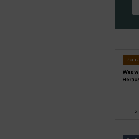
Zum 
Was wi
Heraus
3