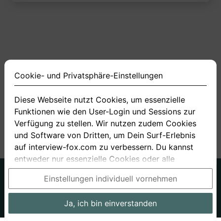
Cookie- und Privatsphäre-Einstellungen
Diese Webseite nutzt Cookies, um essenzielle
Funktionen wie den User-Login und Sessions zur
<
1
2
3
4
11
>
Verfügung zu stellen. Wir nutzen zudem Cookies
und Software von Dritten, um Dein Surf-Erlebnis
auf interview-fox.com zu verbessern. Du kannst
entweder nur essenzielle Cookies oder alle
Cookies akzeptieren. Du kannst Deine
Deutsch
Englisch
Einstellungen individuell vornehmen
Einstellungen jederzeit in unseren Cookie- und
Über uns
Datenschutz
AGB
Privatsphäre-Einstellungen ändern. Dieser Link ist
Ja, ich bin einverstanden
Impressum
Bewerbungsfragen
Preise
Bewerber-Blog
im Footer unserer Seit zu finden. Wenn Du mehr
Informationen benötigst, besuche bitte unsere
Arbeitgeber
Stellenangebote
Stories