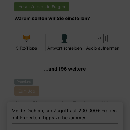
Herausfordernde Fragen
Warum sollten wir Sie einstellen?
5 FoxTipps
Antwort schreiben
Audio aufnehmen
...und 196 weitere
Premium
Zum Job
Können Sie mir von einer Situation erzählen,
in der Sie mit einem Kollegen über die
Melde Dich an, um Zugriff auf 200.000+ Fragen
Behandlung eines Patienten uneinig waren?
mit Experten-Tipps zu bekommen