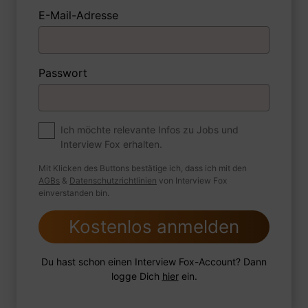
E-Mail-Adresse
1 Beispiel
Antwort schreiben
Audio aufnehmen
Passwort
Premium
Zum Job
Was ist Ihr Plan, um Ihre Fähigkeiten und
Ich möchte relevante Infos zu Jobs und
Interview Fox erhalten.
Kenntnisse als Medizinische
Fachangestellte zu erweitern?
Mit Klicken des Buttons bestätige ich, dass ich mit den
AGBs
&
Datenschutzrichtlinien
von Interview Fox
einverstanden bin.
Kostenlos anmelden
1 Beispiel
Antwort schreiben
Audio aufnehmen
Du hast schon einen Interview Fox-Account? Dann
logge Dich
hier
ein.