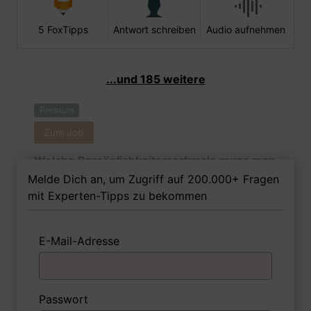
5 FoxTipps
Antwort schreiben
Audio aufnehmen
...und 185 weitere
Premium
Zum Job
Welche Persönlichkeitsmerkmale muss man
als Molekularmedizinerin Ihrer Meinung
Melde Dich an, um Zugriff auf 200.000+ Fragen
nach besitzen, um in dem Job erfolgreich zu
mit Experten-Tipps zu bekommen
sein?
E-Mail-Adresse
1 FoxTipp
Antwort schreiben
Audio aufnehmen
Passwort