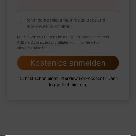
Premium
Zum Job
Ich möchte relevante Infos zu Jobs und
Interview Fox erhalten.
Wie sind Sie mit einer Situation
umgegangen, in der Sie einen
Mit Klicken des Buttons bestätige ich, dass ich mit den
leistungsschwachen Mitarbeiter hatten?
AGBs
&
Datenschutzrichtlinien
von Interview Fox
einverstanden bin.
Kostenlos anmelden
1 FoxTipp
Antwort schreiben
Audio aufnehmen
Du hast schon einen Interview Fox-Account? Dann
logge Dich
hier
ein.