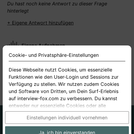
Du hast noch keine Antwort zu dieser Frage
hinterlegt
+ Eigene Antwort hinzufügen
Eigene Aufnahmen
Cookie- und Privatsphäre-Einstellungen
Du hast zu dieser Frage noch keine Antworten
aufgenommen gemacht
Diese Webseite nutzt Cookies, um essenzielle
Funktionen wie den User-Login und Sessions zur
+ Neue Antwort aufnehmen
Verfügung zu stellen. Wir nutzen zudem Cookies
und Software von Dritten, um Dein Surf-Erlebnis
auf interview-fox.com zu verbessern. Du kannst
entweder nur essenzielle Cookies oder alle
Cookies akzeptieren. Du kannst Deine
Deutsch
Englisch
Einstellungen individuell vornehmen
Einstellungen jederzeit in unseren Cookie- und
Über uns
Datenschutz
AGB
Privatsphäre-Einstellungen ändern. Dieser Link ist
Ja, ich bin einverstanden
Impressum
Bewerbungsfragen
Preise
Bewerber-Blog