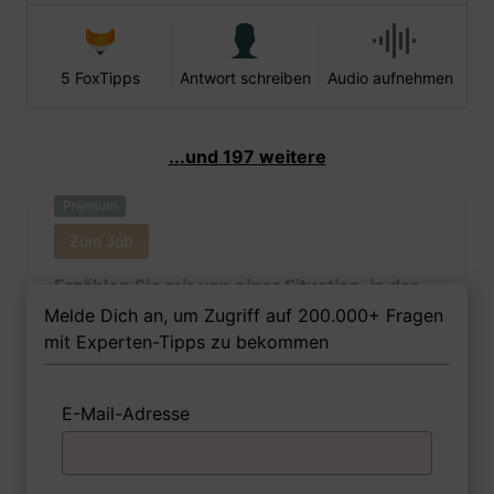
5 FoxTipps
Antwort schreiben
Audio aufnehmen
...und 197 weitere
Premium
Zum Job
Erzählen Sie mir von einer Situation, in der
ein Patient mit dem Behandlungsplan, den
Melde Dich an, um Zugriff auf 200.000+ Fragen
Sie für ihn erstellt haben, Probleme hatte
mit Experten-Tipps zu bekommen
und wie Sie mit der Situation umgegangen
sind.
E-Mail-Adresse