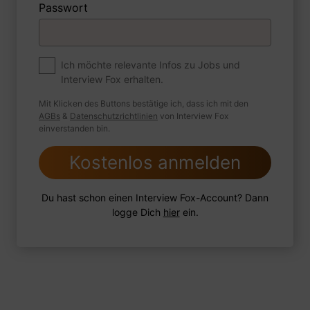
Passwort
1 Beispiel
Antwort schreiben
Audio aufnehmen
Premium
Ich möchte relevante Infos zu Jobs und
Zum Job
Interview Fox erhalten.
Können Sie mir von einem der
Mit Klicken des Buttons bestätige ich, dass ich mit den
interessantesten oder herausforderndsten
AGBs
&
Datenschutzrichtlinien
von Interview Fox
einverstanden bin.
Patienten erzählen, mit denen Sie gearbeitet
haben?
Kostenlos anmelden
Du hast schon einen Interview Fox-Account? Dann
logge Dich
hier
ein.
1 Beispiel
Antwort schreiben
Audio aufnehmen