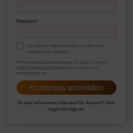
1 FoxTipp
Antwort schreiben
Audio aufnehmen
Passwort
Premium
Zum Job
Ich möchte relevante Infos zu Jobs und
Interview Fox erhalten.
Wie sind Sie mit einer Situation
umgegangen, in der Sie einen
Mit Klicken des Buttons bestätige ich, dass ich mit den
leistungsschwachen Mitarbeiter hatten?
AGBs
&
Datenschutzrichtlinien
von Interview Fox
einverstanden bin.
Kostenlos anmelden
1 FoxTipp
Antwort schreiben
Audio aufnehmen
Du hast schon einen Interview Fox-Account? Dann
logge Dich
hier
ein.