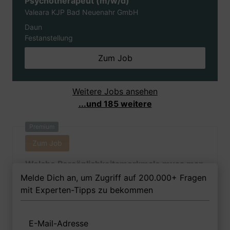
Psychotherapeut (m/w/d)
Valeara KJP Bad Neuenahr GmbH
Daun
Festanstellung
Zum Job
Weitere Jobs ansehen
...und 185 weitere
Premium
Zum Job
Welche Persönlichkeitsmerkmale muss man
als Psychologin Ihrer Meinung nach
Melde Dich an, um Zugriff auf 200.000+ Fragen
besitzen, um in dem Job erfolgreich zu
mit Experten-Tipps zu bekommen
sein?
E-Mail-Adresse