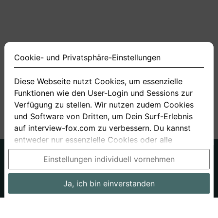
Cookie- und Privatsphäre-Einstellungen
Diese Webseite nutzt Cookies, um essenzielle
Funktionen wie den User-Login und Sessions zur
<
1
2
3
4
10
>
Verfügung zu stellen. Wir nutzen zudem Cookies
und Software von Dritten, um Dein Surf-Erlebnis
auf interview-fox.com zu verbessern. Du kannst
entweder nur essenzielle Cookies oder alle
Cookies akzeptieren. Du kannst Deine
Deutsch
Englisch
Einstellungen individuell vornehmen
Einstellungen jederzeit in unseren Cookie- und
Über uns
Datenschutz
AGB
Privatsphäre-Einstellungen ändern. Dieser Link ist
Ja, ich bin einverstanden
Impressum
Bewerbungsfragen
Preise
Bewerber-Blog
im Footer unserer Seit zu finden. Wenn Du mehr
Informationen benötigst, besuche bitte unsere
Arbeitgeber
Stellenangebote
Stories
Datenschutzerklärung
.
Cookie- und Privatsphäre-Einstellungen