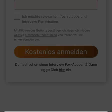
Premium
Zum Job
Ich möchte relevante Infos zu Jobs und
Interview Fox erhalten.
Wie sind Sie mit einer Situation
umgegangen, in der Sie einen
Mit Klicken des Buttons bestätige ich, dass ich mit den
leistungsschwachen Mitarbeiter hatten?
AGBs
&
Datenschutzrichtlinien
von Interview Fox
einverstanden bin.
Kostenlos anmelden
1 FoxTipp
Antwort schreiben
Audio aufnehmen
Du hast schon einen Interview Fox-Account? Dann
logge Dich
hier
ein.