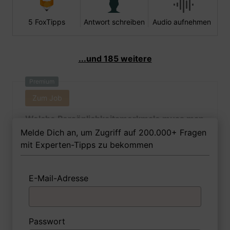
5 FoxTipps
Antwort schreiben
Audio aufnehmen
...und 185 weitere
Premium
Zum Job
Welche Persönlichkeitsmerkmale muss man
als Verkehrspsychologin Ihrer Meinung
Melde Dich an, um Zugriff auf 200.000+ Fragen
nach besitzen, um in dem Job erfolgreich zu
mit Experten-Tipps zu bekommen
sein?
E-Mail-Adresse
1 FoxTipp
Antwort schreiben
Audio aufnehmen
Passwort