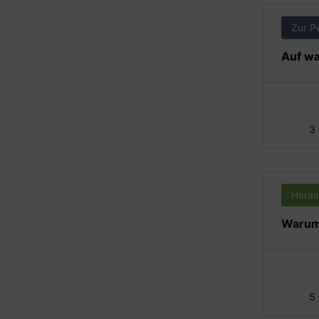
Zur P
Auf wa
3
Herau
Warum 
5