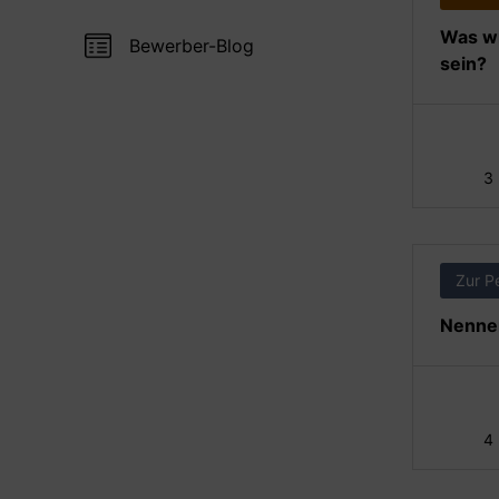
Was wi
Bewerber-Blog
sein?
3
Zur P
Nennen
4