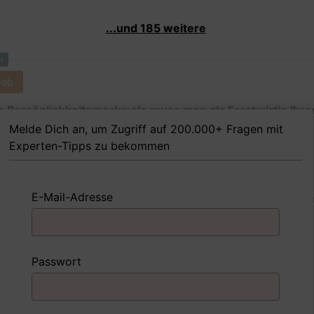
...und 185 weitere
m
Job
 Persönlichkeitsmerkmale muss man als Forstwirtin Ihre
g nach besitzen, um in dem Job erfolgreich zu sein?
Melde Dich an, um Zugriff auf 200.000+ Fragen mit
Experten-Tipps zu bekommen
E-Mail-Adresse
 FoxTipp
Antwort schreiben
Audio aufne
m
Passwort
Job
nd Sie mit einer Situation umgegangen, in der Sie einen
ngsschwachen Mitarbeiter hatten?