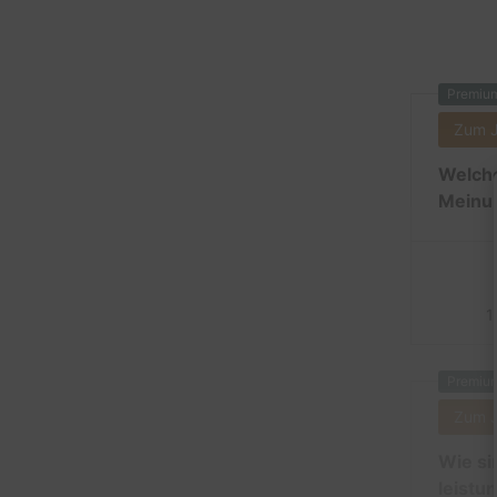
Premiu
Zum 
Welche
Meinun
1
Premiu
Zum 
Wie si
leistu