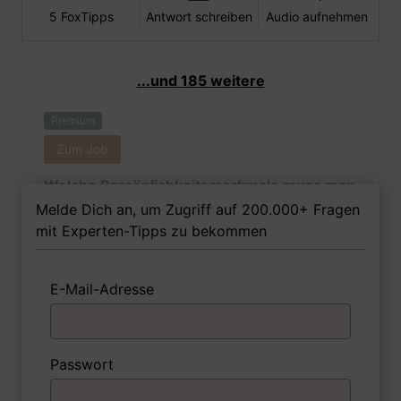
5 FoxTipps
Antwort schreiben
Audio aufnehmen
...und 185 weitere
Premium
Zum Job
Welche Persönlichkeitsmerkmale muss man
als Kartografin Ihrer Meinung nach besitzen,
Melde Dich an, um Zugriff auf 200.000+ Fragen
um in dem Job erfolgreich zu sein?
mit Experten-Tipps zu bekommen
E-Mail-Adresse
1 FoxTipp
Antwort schreiben
Audio aufnehmen
Passwort
Premium