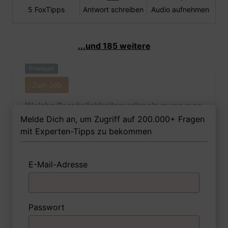
5 FoxTipps
Antwort schreiben
Audio aufnehmen
...und 185 weitere
Premium
Zum Job
Welche Persönlichkeitsmerkmale muss man
als Tierwirtin Ihrer Meinung nach besitzen,
Melde Dich an, um Zugriff auf 200.000+ Fragen
um in dem Job erfolgreich zu sein?
mit Experten-Tipps zu bekommen
E-Mail-Adresse
1 FoxTipp
Antwort schreiben
Audio aufnehmen
Passwort
Premium