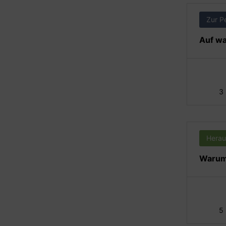
Zur P
Auf wa
3
Herau
Warum 
5