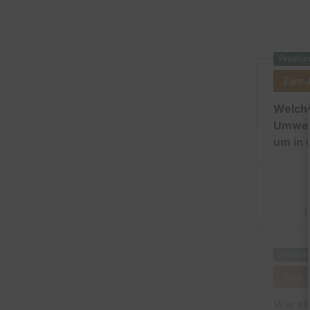
Premiu
Zum 
Welche
Umwelt
um in 
1
Premiu
Zum 
Wie si