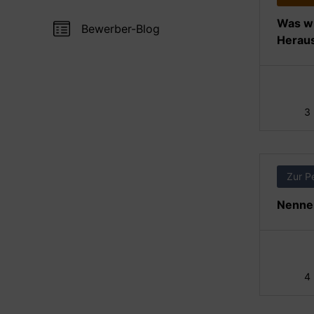
Was wi
Bewerber-Blog
Heraus
3
Zur P
Nennen
4