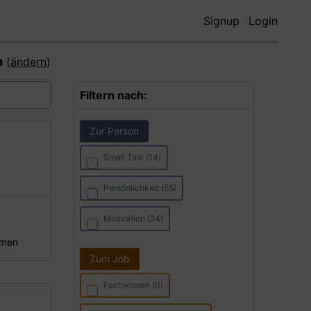
Signup
Login
n
(
ändern
)
Filtern nach:
Zur Person
Small Talk (14)
Persönlichkeit (55)
Motivation (24)
hmen
Zum Job
Fachwissen (0)