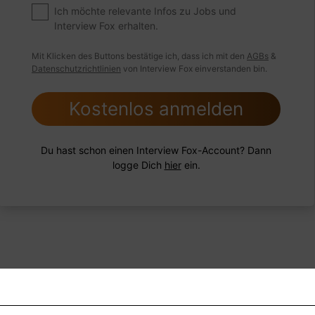
ngsschwachen Mitarbeiter hatten?
Ich möchte relevante Infos zu Jobs und
Interview Fox erhalten.
Mit Klicken des Buttons bestätige ich, dass ich mit den
AGBs
&
Datenschutzrichtlinien
von Interview Fox einverstanden bin.
 FoxTipp
Antwort schreiben
Audio aufne
Kostenlos anmelden
Du hast schon einen Interview Fox-Account? Dann
logge Dich
hier
ein.