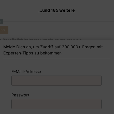
...und 185 weitere
m
Job
 Persönlichkeitsmerkmale muss man als
schutztechnische Assistentin Ihrer Meinung nach besit
Melde Dich an, um Zugriff auf 200.000+ Fragen mit
dem Job erfolgreich zu sein?
Experten-Tipps zu bekommen
E-Mail-Adresse
 FoxTipp
Antwort schreiben
Audio aufne
m
Passwort
Job
nd Sie mit einer Situation umgegangen, in der Sie einen