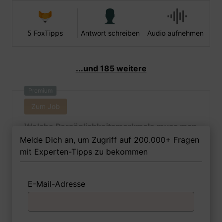
5 FoxTipps
Antwort schreiben
Audio aufnehmen
...und 185 weitere
Premium
Zum Job
Welche Persönlichkeitsmerkmale muss man
als Beamtin in der Steuerverwaltung Ihrer
Melde Dich an, um Zugriff auf 200.000+ Fragen
Meinung nach besitzen, um in dem Job
mit Experten-Tipps zu bekommen
erfolgreich zu sein?
E-Mail-Adresse
1 FoxTipp
Antwort schreiben
Audio aufnehmen