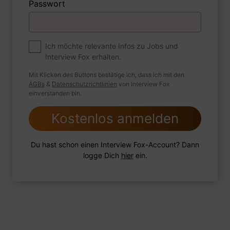
Passwort
Premium
Zum Job
Ich möchte relevante Infos zu Jobs und
Interview Fox erhalten.
Wie sind Sie mit einer Situation
umgegangen, in der Sie einen
Mit Klicken des Buttons bestätige ich, dass ich mit den
leistungsschwachen Mitarbeiter hatten?
AGBs
&
Datenschutzrichtlinien
von Interview Fox
einverstanden bin.
Kostenlos anmelden
1 FoxTipp
Antwort schreiben
Audio aufnehmen
Du hast schon einen Interview Fox-Account? Dann
logge Dich
hier
ein.