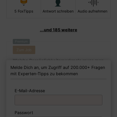
5 FoxTipps
Antwort schreiben
Audio aufnehmen
...und 185 weitere
Premium
Zum Job
Welche Persönlichkeitsmerkmale muss man
als Wirtschaftsförderin Ihrer Meinung nach
Melde Dich an, um Zugriff auf 200.000+ Fragen
besitzen, um in dem Job erfolgreich zu
mit Experten-Tipps zu bekommen
sein?
E-Mail-Adresse
1 FoxTipp
Antwort schreiben
Audio aufnehmen
Passwort