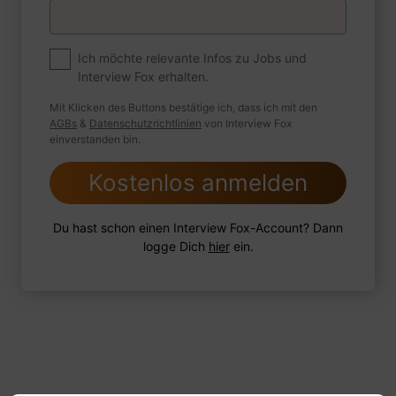
Premium
Zum Job
Ich möchte relevante Infos zu Jobs und
Interview Fox erhalten.
Wie sind Sie mit einer Situation
umgegangen, in der Sie einen
Mit Klicken des Buttons bestätige ich, dass ich mit den
leistungsschwachen Mitarbeiter hatten?
AGBs
&
Datenschutzrichtlinien
von Interview Fox
einverstanden bin.
Kostenlos anmelden
1 FoxTipp
Antwort schreiben
Audio aufnehmen
Du hast schon einen Interview Fox-Account? Dann
logge Dich
hier
ein.