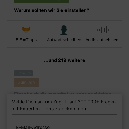
Warum sollten wir Sie einstellen?
5 FoxTipps
Antwort schreiben
Audio aufnehmen
...und 219 weitere
Premium
Zum Job
Eigent sich die quantitative oder qualitative
Erfolgsmessung einer
Melde Dich an, um Zugriff auf 200.000+ Fragen
Weiterbildungsmaßnahme, um
mit Experten-Tipps zu bekommen
herauszustellen, ob z.B. die neuen
Führungsgrundsätze erfolgreich vermittelt
E-Mail-Adresse
und gelebt werden?