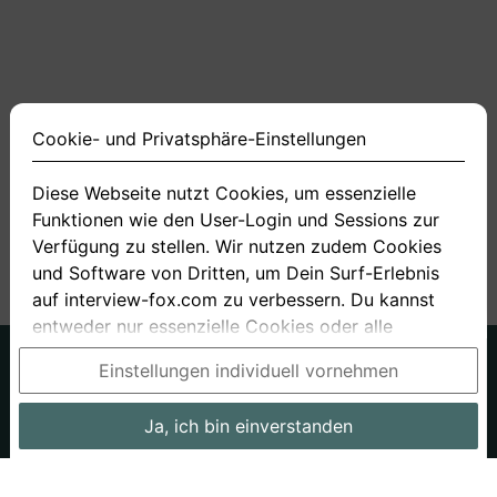
Cookie- und Privatsphäre-Einstellungen
Diese Webseite nutzt Cookies, um essenzielle
Funktionen wie den User-Login und Sessions zur
<
1
2
3
4
12
>
Verfügung zu stellen. Wir nutzen zudem Cookies
und Software von Dritten, um Dein Surf-Erlebnis
auf interview-fox.com zu verbessern. Du kannst
entweder nur essenzielle Cookies oder alle
Cookies akzeptieren. Du kannst Deine
Deutsch
Englisch
Einstellungen individuell vornehmen
Einstellungen jederzeit in unseren Cookie- und
Über uns
Datenschutz
AGB
Privatsphäre-Einstellungen ändern. Dieser Link ist
Ja, ich bin einverstanden
Impressum
Bewerbungsfragen
Preise
Bewerber-Blog
im Footer unserer Seit zu finden. Wenn Du mehr
Informationen benötigst, besuche bitte unsere
Arbeitgeber
Stellenangebote
Stories
Datenschutzerklärung
.