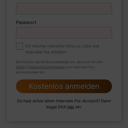
Passwort
1 Beispiel
Antwort schreiben
Audio aufnehmen
Ich möchte relevante Infos zu Jobs und
Premium
Interview Fox erhalten.
Zum Job
Mit Klicken des Buttons bestätige ich, dass ich mit den
Ein beispielhaftes Unternehmen hat
AGBs
&
Datenschutzrichtlinien
von Interview Fox
einverstanden bin.
mehrere negative Kununu-Bewertungen
erhalten, vor allem von ehemaligen
Kostenlos anmelden
Mitarbeitern. Was unternehmen Sie und was
sind hierbei wichtige Faktoren?
Du hast schon einen Interview Fox-Account? Dann
logge Dich
hier
ein.
1 Beispiel
Antwort schreiben
Audio aufnehmen