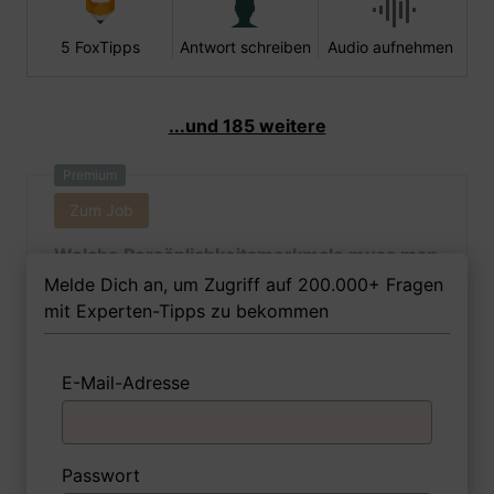
5 FoxTipps
Antwort schreiben
Audio aufnehmen
...und 185 weitere
Premium
Zum Job
Welche Persönlichkeitsmerkmale muss man
als Straßenwärterin Ihrer Meinung nach
Melde Dich an, um Zugriff auf 200.000+ Fragen
besitzen, um in dem Job erfolgreich zu
mit Experten-Tipps zu bekommen
sein?
E-Mail-Adresse
1 FoxTipp
Antwort schreiben
Audio aufnehmen
Passwort