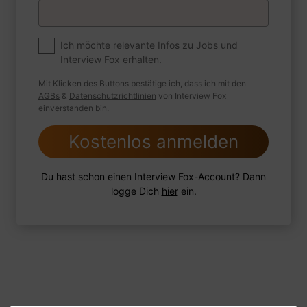
Premium
Zum Job
Ich möchte relevante Infos zu Jobs und
Interview Fox erhalten.
Wie sind Sie mit einer Situation
umgegangen, in der Sie einen
Mit Klicken des Buttons bestätige ich, dass ich mit den
leistungsschwachen Mitarbeiter hatten?
AGBs
&
Datenschutzrichtlinien
von Interview Fox
einverstanden bin.
Kostenlos anmelden
1 FoxTipp
Antwort schreiben
Audio aufnehmen
Du hast schon einen Interview Fox-Account? Dann
logge Dich
hier
ein.