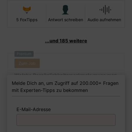
5 FoxTipps
Antwort schreiben
Audio aufnehmen
...und 185 weitere
Premium
Zum Job
Welche Persönlichkeitsmerkmale muss man
als Haus- und Familienpflegerin Ihrer
Melde Dich an, um Zugriff auf 200.000+ Fragen
Meinung nach besitzen, um in dem Job
mit Experten-Tipps zu bekommen
erfolgreich zu sein?
E-Mail-Adresse
1 FoxTipp
Antwort schreiben
Audio aufnehmen