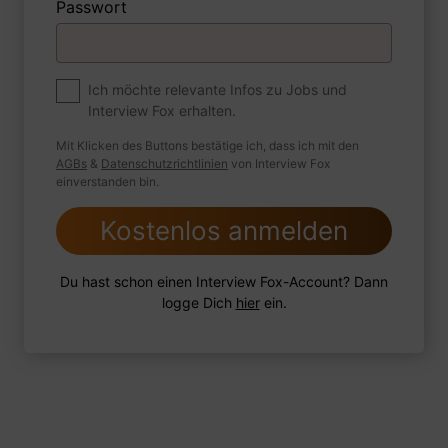
Passwort
Premium
Zum Job
Ich möchte relevante Infos zu Jobs und
Interview Fox erhalten.
Wie sind Sie mit einer Situation
umgegangen, in der Sie einen
Mit Klicken des Buttons bestätige ich, dass ich mit den
leistungsschwachen Mitarbeiter hatten?
AGBs
&
Datenschutzrichtlinien
von Interview Fox
einverstanden bin.
Kostenlos anmelden
1 FoxTipp
Antwort schreiben
Audio aufnehmen
Du hast schon einen Interview Fox-Account? Dann
logge Dich
hier
ein.