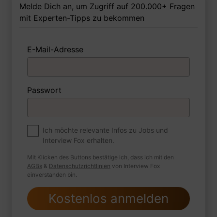
als Elektronikerin Ihrer Meinung nach
Melde Dich an, um Zugriff auf 200.000+ Fragen
besitzen, um in dem Job erfolgreich zu
mit Experten-Tipps zu bekommen
sein?
E-Mail-Adresse
1 FoxTipp
Antwort schreiben
Audio aufnehmen
Passwort
Premium
Zum Job
Ich möchte relevante Infos zu Jobs und
Interview Fox erhalten.
Wie sind Sie mit einer Situation
umgegangen, in der Sie einen
Mit Klicken des Buttons bestätige ich, dass ich mit den
leistungsschwachen Mitarbeiter hatten?
AGBs
&
Datenschutzrichtlinien
von Interview Fox
einverstanden bin.
Kostenlos anmelden
1 FoxTipp
Antwort schreiben
Audio aufnehmen