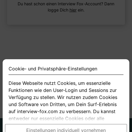
Du hast schon einen Interview Fox-Account? Dann
logge Dich
hier
ein.
Cookie- und Privatsphäre-Einstellungen
Diese Webseite nutzt Cookies, um essenzielle
Funktionen wie den User-Login und Sessions zur
<
1
2
3
4
10
>
Verfügung zu stellen. Wir nutzen zudem Cookies
und Software von Dritten, um Dein Surf-Erlebnis
auf interview-fox.com zu verbessern. Du kannst
entweder nur essenzielle Cookies oder alle
Cookies akzeptieren. Du kannst Deine
Deutsch
Englisch
Einstellungen individuell vornehmen